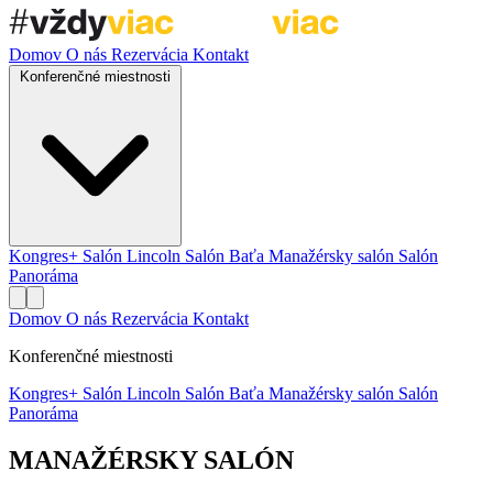
Domov
O nás
Rezervácia
Kontakt
Konferenčné miestnosti
Kongres+
Salón Lincoln
Salón Baťa
Manažérsky salón
Salón
Panoráma
Domov
O nás
Rezervácia
Kontakt
Konferenčné miestnosti
Kongres+
Salón Lincoln
Salón Baťa
Manažérsky salón
Salón
Panoráma
MANAŽÉRSKY SALÓN