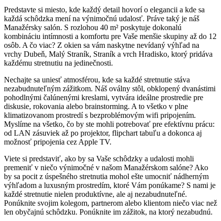
Predstavte si miesto, kde každý detail hovorí o elegancii a kde sa
každá schôdzka mení na výnimočnú udalosť. Práve taký je náš
Manažérsky salón. S rozlohou 40 m² poskytuje dokonalú
kombináciu intímnosti a komfortu pre Vaše menšie skupiny až do 12
osôb. A čo viac? Z okien sa vám naskytne nevídaný výhľad na
vrchy Dubeň, Malý Straník, Straník a vrch Hradisko, ktorý pridáva
každému stretnutiu na jedinečnosti.
Nechajte sa uniesť atmosférou, kde sa každé stretnutie stáva
nezabudnuteľným zážitkom. Náš oválny stôl, obklopený dvanástimi
pohodlnými čalúnenými kreslami, vytvára ideálne prostredie pre
diskusie, rokovania alebo brainstorming. A to všetko v plne
klimatizovanom prostredí s bezproblémovým wifi pripojením.
Myslíme na všetko, čo by ste mohli potrebovať pre efektívnu prácu:
od LAN zásuviek až po projektor, flipchart tabuľu a dokonca aj
možnosť pripojenia cez Apple TV.
Viete si predstaviť, ako by sa Vaše schôdzky a udalosti mohli
premeniť v niečo výnimočné v našom Manažérskom salóne? Ako
by sa pocit z úspešného stretnutia mohol ešte umocniť nádherným
výhľadom a luxusným prostredím, ktoré Vám ponúkame? S nami je
každé stretnutie nielen produktívne, ale aj nezabudnuteľné.
Ponúknite svojim kolegom, partnerom alebo klientom niečo viac než
len obyčajnú schôdzku. Ponúknite im zážitok, na ktorý nezabudnú.