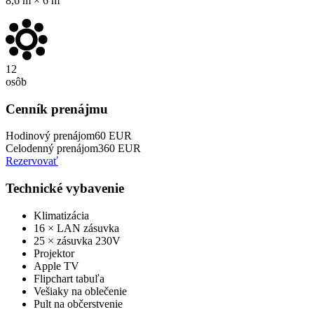
8,6 m × 6 m
12
osôb
Cenník prenájmu
Hodinový prenájom
60
EUR
Celodenný prenájom
360
EUR
Rezervovať
Technické vybavenie
Klimatizácia
16 × LAN zásuvka
25 × zásuvka 230V
Projektor
Apple TV
Flipchart tabuľa
Vešiaky na oblečenie
Pult na občerstvenie