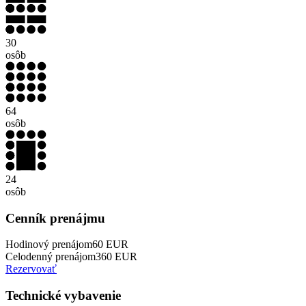
30
osôb
64
osôb
24
osôb
Cenník prenájmu
Hodinový prenájom
60
EUR
Celodenný prenájom
360
EUR
Rezervovať
Technické vybavenie