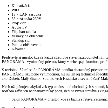
Klimatizácia
WiFi
18 × LAN zásuvka
38 × zásuvka 230V
Projektor
Apple TV
Flipchart tabuľa
Vešiaky na oblečenie
Standup stôl
Pult na občerstvenie
Kávovar
Predstavte si miesto, kde sa každé stretnutie stáva nezabudnuteľným
PANORÁMA –výnimočný priestor, ktorý v sebe spája komfort, profesi
S rozlohou 57 m² salón PANORÁMA ponúka dostatočný priestor pre Vaše 
PANORÁMU skutočne výnimočnou, nie sú len jej technické špecifikáci
ako Dubeň, Malý Straník, Straník, vrch Hradisko a severnú časť Malej
Nech už plánujete akýkoľvek typ udalosti, od obchodných stretnutí,
hosťom zažiť ten neopakovateľný pocit, keď sa biznis stretáva s e
Salón PANORÁMA = priestor, kde sa biznis stretáva s eleganc