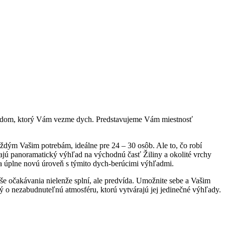
výhľadom, ktorý Vám vezme dych. Predstavujeme Vám miestnosť
aždým Vašim potrebám, ideálne pre 24 – 30 osôb. Ale to, čo robí
ajú panoramatický výhľad na východnú časť Žiliny a okolité vrchy
 na úplne novú úroveň s týmito dych-berúcimi výhľadmi.
e očakávania nielenže splní, ale predvída. Umožnite sebe a Vašim
o nezabudnuteľnú atmosféru, ktorú vytvárajú jej jedinečné výhľady.