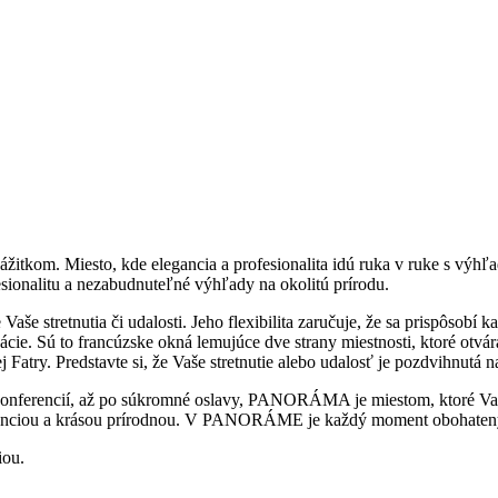
 zážitkom. Miesto, kde elegancia a profesionalita idú ruka v ruke s 
onalitu a nezabudnuteľné výhľady na okolitú prírodu.
stretnutia či udalosti. Jeho flexibilita zaručuje, že sa prispôsobí k
e. Sú to francúzske okná lemujúce dve strany miestnosti, ktoré otvár
 Fatry. Predstavte si, že Vaše stretnutie alebo udalosť je pozdvihnutá
 konferencií, až po súkromné oslavy, PANORÁMA je miestom, ktoré Vaš
leganciou a krásou prírodnou. V PANORÁME je každý moment obohatený 
iou.