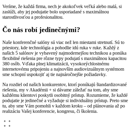
Veríme, že každá firma, nech je akokoľvek veľká alebo malá, si
zaslúži, aby jej podujatie bolo usporiadané s maximálnou
starostlivosťou a profesionalitou.
Čo nás robí jedinečnými?
Naše konferenčné salóny sú viac než len miestami stretnutí. Sú to
priestory, kde technológia a pohodlie idú ruka v ruke. Každý z
našich 5 salónov je vybavený najmodernejšou technikou a ponúka
flexibilné riešenia pre rôzne typy podujatí s maximálnou kapacitou
380 osôb. Vďaka plnej klimatizácii, vysokorýchlostnému
internetovému pripojeniu a najnovším audiovizuálnym systémom
sme schopní uspokojiť aj tie najnáročnejšie požiadavky.
Na rozdiel od našich konkurentov, ktorí ponúkajú štandardizované
riešenia, my v Akadémii + si dávame záležať na tom, aby sme
každému klientovi poskytli osobitný prístup. Rozumieme, že každé
podujatie je jedinečné a vyžaduje si individuálny prístup. Preto sme
tu, aby sme Vám pomohli v každom kroku – od plánovania až po
realizáciu Vašej konferencie, kongresu, či školenia.