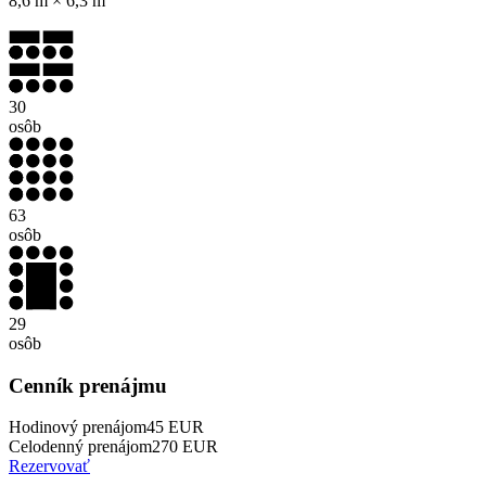
8,6 m × 6,3 m
30
osôb
63
osôb
29
osôb
Cenník prenájmu
Hodinový prenájom
45
EUR
Celodenný prenájom
270
EUR
Rezervovať