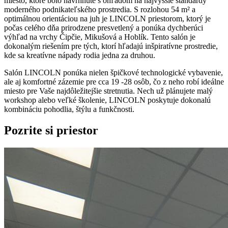
miesto, ktoré bolo navrhnuté s ohľadom na najvyššie štandardy
moderného podnikateľského prostredia. S rozlohou 54 m² a
optimálnou orientáciou na juh je LINCOLN priestorom, ktorý je
počas celého dňa prirodzene presvetlený a ponúka dychberúci
výhľad na vrchy Čipčie, Mikušová a Hoblík. Tento salón je
dokonalým riešením pre tých, ktorí hľadajú inšpiratívne prostredie,
kde sa kreatívne nápady rodia jedna za druhou.
Salón LINCOLN ponúka nielen špičkové technologické vybavenie,
ale aj komfortné zázemie pre cca 19 -28 osôb, čo z neho robí ideálne
miesto pre Vaše najdôležitejšie stretnutia. Nech už plánujete malý
workshop alebo veľké školenie, LINCOLN poskytuje dokonalú
kombináciu pohodlia, štýlu a funkčnosti.
Pozrite si priestor